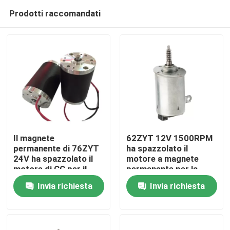
Prodotti raccomandati
Il magnete
62ZYT 12V 1500RPM
permanente di 76ZYT
ha spazzolato il
24V ha spazzolato il
motore a magnete
Casa
motore di CC per il
permanente per la
robot intelligente
valvola a farfalla del
Invia richiesta
Invia richiesta
dell'attrezzatura della
motore
Prodotti
macchina
Video