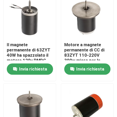
Circa noi
Giro della fabbrica
Il magnete
Motore a magnete
Controllo di qualità
permanente di 63ZYT
permanente di CC di
40W ha spazzolato il
83ZYT 110-220V
motore 120v PMDC
300w micro per la
Contattici
12V di CC per
macchina della pallina
Invia richiesta
Invia richiesta
l'azionatore elettrico
da tennis
Motore di CA BLDC
Motore del ventilatore CA
Motore a induzione CA monofase