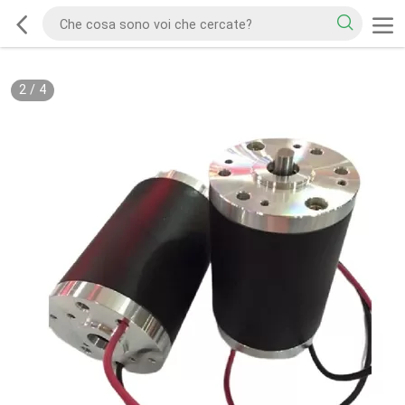
2
/
4