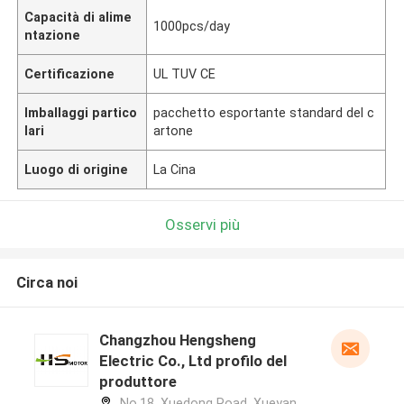
Capacità di alime
1000pcs/day
ntazione
Certificazione
UL TUV CE
Imballaggi partico
pacchetto esportante standard del c
lari
artone
Luogo di origine
La Cina
Osservi più
Circa noi
Changzhou Hengsheng
Electric Co., Ltd profilo del
produttore
No.18, Xuedong Road, Xueyan