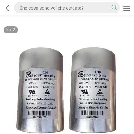
2
/
2