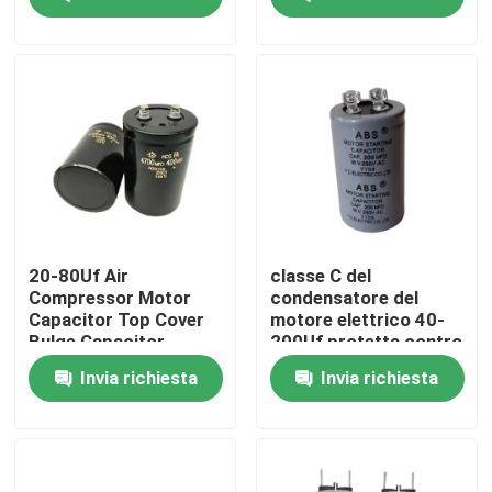
della pompa idraulica
della lavatrice
del condensatore del
film
Circa noi
Giro della fabbrica
Controllo di qualità
Contattici
20-80Uf Air
classe C del
Compressor Motor
condensatore del
Capacitor Top Cover
motore elettrico 40-
Motore di CA BLDC
Bulge Capacitor
200Uf protetta contro
le esplosioni per il
Invia richiesta
Invia richiesta
motore della lavatrice
Motore del ventilatore CA
Motore a induzione CA monofase