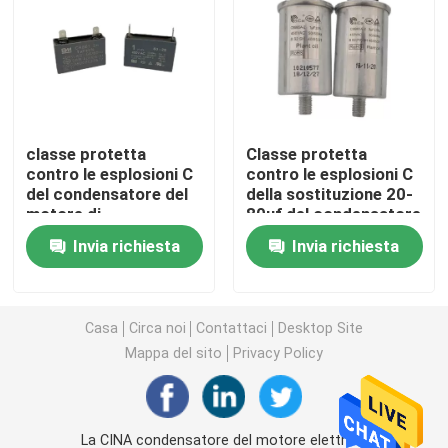
Motore del ventilatore del condizionatore d'aria
Motore elettrico della pompa idraulica
classe protetta
Classe protetta
contro le esplosioni C
contro le esplosioni C
Motore dell'ingranaggio di CC di CA
del condensatore del
della sostituzione 20-
motore di
80uf del condensatore
elettroventola 1-
del motore elettrico
Un motore industriale di 3 fasi
Invia richiesta
Invia richiesta
200Uf per il motore
per le lampade a
del ventilatore del
alogenuri metallici
ventilatore
fluorescenti
Motore del ventilatore dell'unità CA centrale
Casa
Circa noi
Contattaci
Desktop Site
Mappa del sito
Privacy Policy
Fan centrifugo del ventilatore
Ventilatori elicoidali industriali
La CINA condensatore del motore elettrico