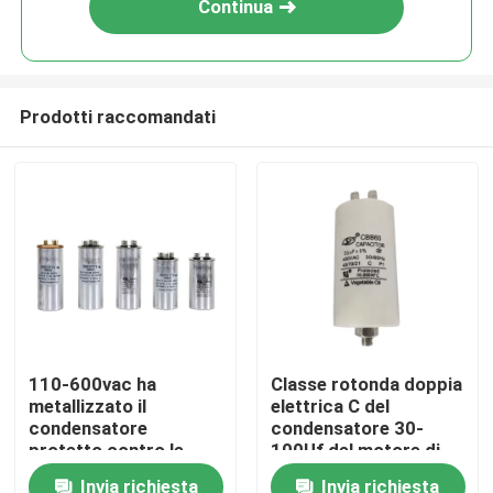
Continua
Prodotti raccomandati
Casa
110-600vac ha
Classe rotonda doppia
metallizzato il
elettrica C del
Prodotti
condensatore
condensatore 30-
protetto contro le
100Uf del motore di
esplosioni del motore
CBB per il motore
Invia richiesta
Invia richiesta
Video