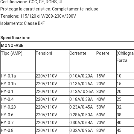
Certificazione: CCC, CE, ROHS, UL
Protegga la caratteristica: Completamente incluso
Tensione: 115/120 di V/208-230V/380V
Isolamento: Classe B/F
Specificazione
MONOFASE
Tipo (AMP)
Tensioni
Corrente
Potere
(Chilog
Forza
HY-0.1a
220V/110V
0.10A/0.20A
15W
10
HY-0.1b
220V/110V
0.13A/0.26A
20W
15
HY-0.1
220V/110V
0.13A/.0.26A
30W
20
HY-0.4
220V/110V
0.18A/0.38A
40W
25
HY-0.28
220V/110V
0.23A/0.45A
50W
32
HY-0.6
220V/110V
0.28A/0.50A
60W
38
HY-0.7
220V/110V
0.30A/0.64A
70W
40
HY-0.8
220V/110V
0.32A/0.96A
80W
45