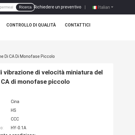
Richiedere un preventivo
|
Italian
Ricerca
CONTROLLO DI QUALITÀ
CONTATTICI
one Di CA Di Monofase Piccolo
i vibrazione di velocità miniatura del
i CA di monofase piccolo
Cina
HS
CCC
o:
HY-0.1A