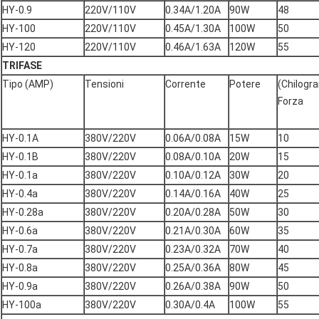
HY-0.9
220V/110V
0.34A/1.20A
90W
48
HY-100
220V/110V
0.45A/1.30A
100W
50
HY-120
220V/110V
0.46A/1.63A
120W
55
TRIFASE
Tipo (AMP)
Tensioni
Corrente
Potere
(Chilog
Forza
HY-0.1A
380V/220V
0.06A/0.08A
15W
10
HY-0.1B
380V/220V
0.08A/0.10A
20W
15
HY-0.1a
380V/220V
0.10A/0.12A
30W
20
HY-0.4a
380V/220V
0.14A/0.16A
40W
25
HY-0.28a
380V/220V
0.20A/0.28A
50W
30
HY-0.6a
380V/220V
0.21A/0.30A
60W
35
HY-0.7a
380V/220V
0.23A/0.32A
70W
40
HY-0.8a
380V/220V
0.25A/0.36A
80W
45
HY-0.9a
380V/220V
0.26A/0.38A
90W
50
HY-100a
380V/220V
0.30A/0.4A
100W
55