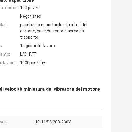
nto e spedizione:
e minimo:
100 pezzi
Negotiated
lari:
pacchetto esportante standard del
cartone, nave dal mare o aereo da
trasporto.
na:
15 giorni del lavoro
ento:
L/C, T/T
entazione:
1000pcs/day
 di velocità miniatura del vibratore del motore
one:
110-115V/208-230V